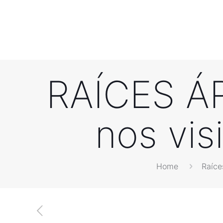
RAÍCES Á
nos vis
Home
Raíce