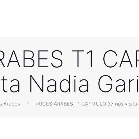
RABES T1 CA
ita Nadia Ga
s Árabes
RAÍCES ÁRABES T1 CAPITULO 37 nos visita 