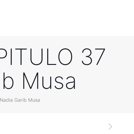
PITULO 37
rib Musa
Nadia Garib Musa